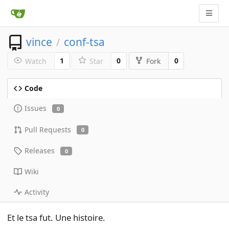
vince
conf-tsa
/
1
0
0
Watch
Star
Fork
Code
Issues
0
Pull Requests
0
Releases
0
Wiki
Activity
Et le tsa fut. Une histoire.